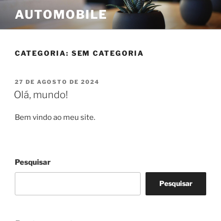
Pular
AUTOMOBILE
para
o
conteúdo
CATEGORIA:
SEM CATEGORIA
PUBLICADO
27 DE AGOSTO DE 2024
EM
Olá, mundo!
Bem vindo ao meu site.
Pesquisar
Pesquisar